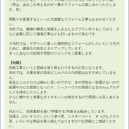
（実は、あれこれ考えるのが一番のリフォームの楽しみだったりしま
す。笑）
間取りを変更するといった大規模なリフォーム工事もおまかせくださ
い。
当社では、建物の構造と強度をふまえた上でプラン作りをしており、さ
らに必要に応じて補強工事なども行いますので安心です。
※当社では、デザインに凝った個性的なリフォームがしたいという方の
ために、建築士の先生とタイアップしています。
きっとあなたの目指す理想のリビングをご提案します。
【内装】
内装工事というと壁紙を張り替えたりするのが主になります。
当社では、大量生産の塩化ビニルクロスの内装はおすすめしていませ
ん。
塩化ビニルクロスは確かに安いのですが、水や空気を一切通さないので
結露やカビの原因となったり、シックハウスの原因となるホルムアルデ
ヒドを排出したりします。
さらに燃やすと有毒なダイオキシンが発生するので環境にも良くありま
せん。
代わりに、自然素材を使い“呼吸する”内装をお勧めしています。
珪藻土（けいそうど）という塗り壁、シスターコート、すっぴんクロス
等、いろいろな商品を取り揃えておりますのでお気軽にご相談くださ
い。